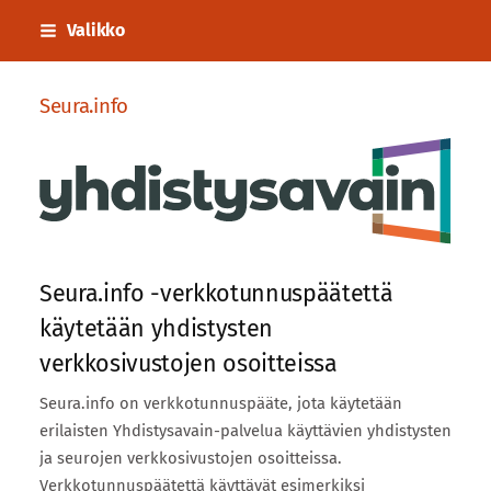
Siirry
Valikko
sivun
sisältöön
Seura.info
Seura.info -verkkotunnuspäätettä
käytetään yhdistysten
verkkosivustojen osoitteissa
Seura.info on verkkotunnuspääte, jota käytetään
erilaisten Yhdistysavain-palvelua käyttävien yhdistysten
ja seurojen verkkosivustojen osoitteissa.
Verkkotunnuspäätettä käyttävät esimerkiksi