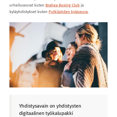
urheiluseurat kuten
Brahea Boxing Club
ja
kyläyhdistykset kuten
Putkilahden kyläseura
.
Yhdistysavain on yhdistysten
digitaalinen työkalupakki